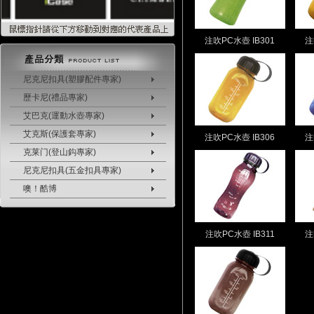
注吹PC水壺 IB301
注
尼克尼扣具(塑膠配件專家)
歷卡尼(禮品專家)
艾巴克(運動水壺專家)
艾克斯(保護套專家)
注吹PC水壺 IB306
注
克莱门(登山鈎專家)
尼克尼扣具(五金扣具專家)
噢！酷博
注吹PC水壺 IB311
注